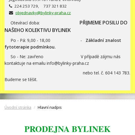
224 253 729, 737 321 832
objednavky@bylinky-praha.cz
PŘIJMEME POSILU DO
Otevírací doba:
NAŠEHO KOLEKTIVU BYLINEK
Po - Pá: 9,00 - 18,00 -
Základní znalost
fytoterapie podmínkou.
So - Ne: zavřeno V případě zájmu nás
kontaktuje na emailu info@bylinky-praha.cz
nebo tel. č. 604 143 783.
Budeme se těšit.
Úvodní stránka
Hlavní nadpis
PRODEJNA BYLINEK