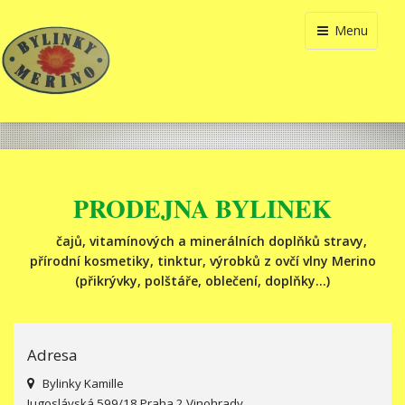
Menu
PRODEJNA BYLINEK
čajů, vitamínových a minerálních doplňků stravy,
přírodní kosmetiky, tinktur, výrobků z ovčí vlny Merino
(přikrývky, polštáře, oblečení, doplňky...)
Adresa
Bylinky Kamille
Jugoslávská 599/18 Praha 2 Vinohrady