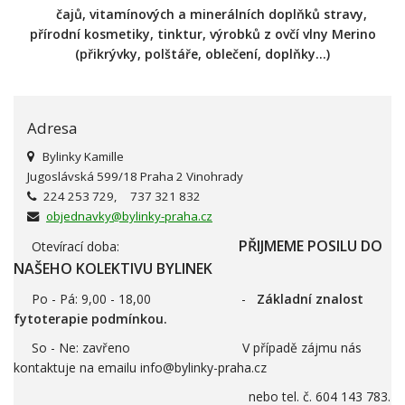
čajů, vitamínových a minerálních doplňků stravy,
přírodní kosmetiky, tinktur, výrobků z ovčí vlny Merino
(přikrývky, polštáře, oblečení, doplňky...)
Adresa
Bylinky Kamille
Jugoslávská 599/18 Praha 2 Vinohrady
224 253 729, 737 321 832
objednavky@bylinky-praha.cz
PŘIJMEME POSILU DO
Otevírací doba:
NAŠEHO KOLEKTIVU BYLINEK
Po - Pá: 9,00 - 18,00 -
Základní znalost
fytoterapie podmínkou.
So - Ne: zavřeno V případě zájmu nás
kontaktuje na emailu info@bylinky-praha.cz
nebo tel. č. 604 143 783.