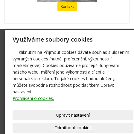
Kontakt
Využíváme soubory cookies
Bylinky Kamille, Mičková
Jugoslávská 599/18 Praha 2 Vinohrady
Kliknutím na Přijmout cookies dáváte souhlas s uložením
11784539
IČ
vybraných cookies (nutné, preferenční, výkonnostní,
info@bylinky-praha.cz
marketingové). Cookies používáme pro lepší fungování
našeho webu, měření jeho výkonnosti a cílení a
www.bylinky-praha.cz/
personalizaci reklam. To jaké cookies budou uloženy,
224 253 729
můžete svobodně rozhodnout pod tlačítkem Upravit
FO zapsaná v ŽR Praha 10
nastavení.
Úvod
Prohlášení o cookies.
Fotogalerie
Kontaktní formulář
Upravit nastavení
Kontakty
Odmítnout cookies
Aktuality