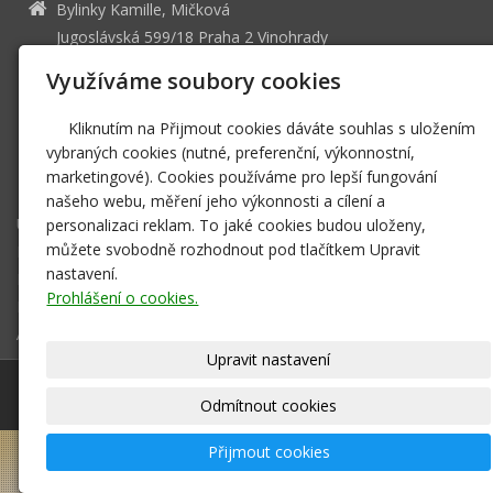
Bylinky Kamille, Mičková
Jugoslávská 599/18 Praha 2 Vinohrady
11784539
IČ
Využíváme soubory cookies
info@bylinky-praha.cz
Kliknutím na Přijmout cookies dáváte souhlas s uložením
www.bylinky-praha.cz/
vybraných cookies (nutné, preferenční, výkonnostní,
224 253 729
marketingové). Cookies používáme pro lepší fungování
FO zapsaná v ŽR Praha 10
našeho webu, měření jeho výkonnosti a cílení a
Úvod
personalizaci reklam. To jaké cookies budou uloženy,
můžete svobodně rozhodnout pod tlačítkem Upravit
Fotogalerie
nastavení.
Kontaktní formulář
Prohlášení o cookies.
Kontakty
Aktuality
Upravit nastavení
© 2026
Bylinky Kamille, Mičková
|
Mapa webu
Odmítnout cookies
Přijmout cookies
–
webové stránky
s AI,
doména
a
webhosting
u jediného 5★ registrátora v ČR