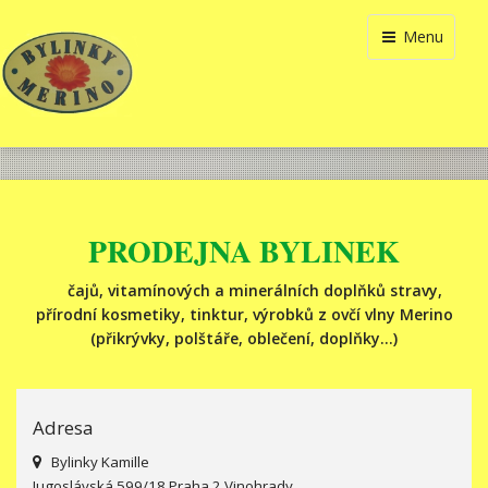
Menu
PRODEJNA BYLINEK
čajů, vitamínových a minerálních doplňků stravy,
přírodní kosmetiky, tinktur, výrobků z ovčí vlny Merino
(přikrývky, polštáře, oblečení, doplňky...)
Adresa
Bylinky Kamille
Jugoslávská 599/18 Praha 2 Vinohrady